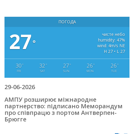
ПОГОДА
27
чисте небо
humidity: 47%
°
wind: 4m/s NE
H 27 • L 27
30
32
27
26
26
°
°
°
°
°
FRI
SAT
SUN
MON
TUE
29-06-2026
АМПУ розширює міжнародне
партнерство: підписано Меморандум
про співпрацю з портом Антверпен-
Брюгге