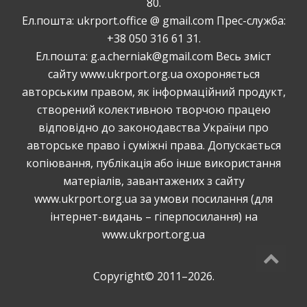
80.
Ел.пошта: ukrport.office @ gmail.com Прес-служба:
+38 050 316 61 31.
Ел.пошта: g.a.cherniak@gmail.com Весь зміст
сайту www.ukrport.org.ua охороняється
авторським правом, як інформаційний продукт,
створений колективною творчою працею
відповідно до законодавства України про
авторське право і суміжні права. Допускається
копiювання, публiкацiя або інше використання
матеріалів, завантажених з сайту
www.ukrport.org.ua за умови посилання (для
інтернет-видань – гіперпосилання) на
www.ukrport.org.ua
Copyright© 2011–2026.