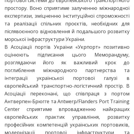
портової системи до європейського транспортного
простору. Воно сприятиме залученню міжнародної
експертизи, зміцненню інституційної спроможності
та реалізації спільних проєктів, необхідних для
післявоєнного відновлення й подальшого розвитку
морської інфраструктури України.
В Асоціації портів України «Укрпорт» позитивно
оцінюють підписання цього Меморандуму,
розглядаючи його як важливий крок до
поглиблення міжнародного партнерства та
інтеграції української портової галузі в
європейський транспортно-логістичний простір. В
Асоціації переконані, що співпраця з портом
Антверпен-Брюгге та Antwerp/Flanders Port Training
Center сприятиме впровадженню найкращих
європейських практик управління, розвитку
професійних компетенцій українських портовиків,
модернізації портової інфраструктури та