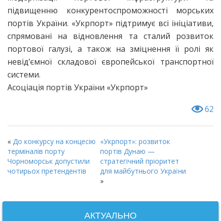
підвищенню конкурентоспроможності морських
портів України. «Укрпорт» підтримує всі ініціативи,
спрямовані на відновлення та сталий розвиток
портової галузі, а також на зміцнення її ролі як
невід’ємної складової європейської транспортної
системи.
Асоціація портів України «Укрпорт»
62
«
До конкурсу на концесію
«Укрпорт»: розвиток
терміналів порту
портів Дунаю —
Чорноморськ допустили
стратегічний пріоритет
чотирьох претендентів
для майбутнього України
»
АКТУАЛЬНО