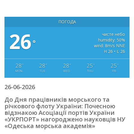
ПОГОДА
26
чисте небо
humidity: 50%
°
wind: 8m/s NNE
H 26 • L 26
28
28
28
25
25
°
°
°
°
°
MON
TUE
WED
THU
FRI
26-06-2026
До Дня працівників морського та
річкового флоту України: Почесною
відзнакою Асоціації портів України
«УКРПОРТ» нагороджено науковців НУ
«Одеська морська академія»