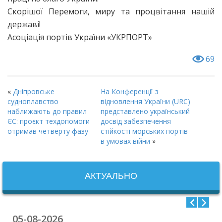
Скорішої Перемоги, миру та процвітання нашій
державі!
Асоціація портів України «УКРПОРТ»
69
«
Дніпровське
На Конференції з
судноплавство
відновлення України (URC)
наближають до правил
представлено український
ЄС: проєкт техдопомоги
досвід забезпечення
отримав четверту фазу
стійкості морських портів
в умовах війни
»
АКТУАЛЬНО
05-08-2026