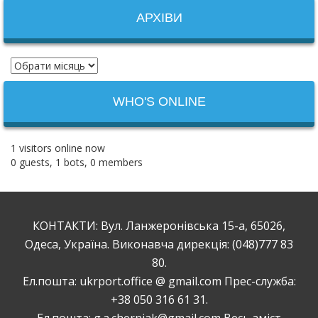
АРХІВИ
WHO'S ONLINE
1 visitors online now
0 guests,
1 bots,
0 members
КОНТАКТИ: Вул. Ланжеронівська 15-а, 65026,
Одеса, Україна. Виконавча дирекція: (048)777 83
80.
Ел.пошта: ukrport.office @ gmail.com Прес-служба:
+38 050 316 61 31.
Ел.пошта: g.a.cherniak@gmail.com Весь зміст