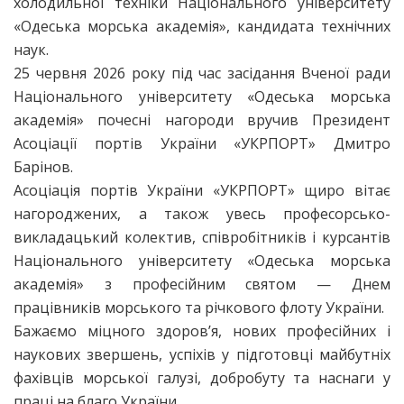
холодильної техніки Національного університету
«Одеська морська академія», кандидата технічних
наук.
25 червня 2026 року під час засідання Вченої ради
Національного університету «Одеська морська
академія» почесні нагороди вручив Президент
Асоціації портів України «УКРПОРТ» Дмитро
Барінов.
Асоціація портів України «УКРПОРТ» щиро вітає
нагороджених, а також увесь професорсько-
викладацький колектив, співробітників і курсантів
Національного університету «Одеська морська
академія» з професійним святом — Днем
працівників морського та річкового флоту України.
Бажаємо міцного здоров’я, нових професійних і
наукових звершень, успіхів у підготовці майбутніх
фахівців морської галузі, добробуту та наснаги у
праці на благо України.