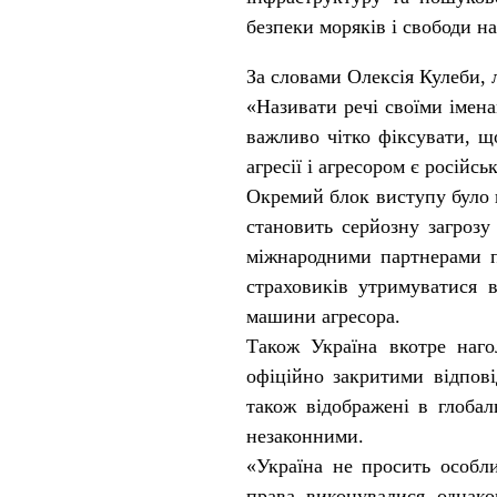
безпеки моряків і свободи нав
За словами Олексія Кулеби, 
«Називати речі своїми імен
важливо чітко фіксувати, щ
агресії і агресором є російс
Окремий блок виступу було в
становить серйозну загрозу
міжнародними партнерами п
страховиків утримуватися в
машини агресора.
Також Україна вкотре наго
офіційно закритими відпові
також відображені в глобал
незаконними.
«Україна не просить особ
права виконувалися однако