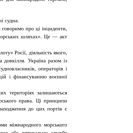
і судна.
 говоримо про ці інциденти,
 морських шляхах». Це — акт
ту» Росії, діяльність якого,
 довкілля. Україна разом із
дновласників, операторів і
кцій і фінансуванню воєнної
них територіях залишаються
орського права. Ці принципи
озаходження до цих портів є
ми міжнародного морського
удно або рятувальну службу