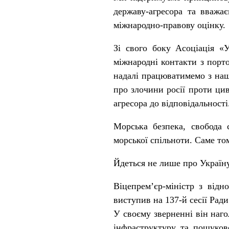
державу-агресора та вважа
міжнародно-правову оцінку.
Зі свого боку Асоціація «
міжнародні контакти з порт
надалі працюватимемо з наш
про злочини росії проти ци
агресора до відповідальності
Морська безпека, свобода 
морської спільноти. Саме то
Йдеться не лише про Україну,
Віцепрем’єр-міністр з від
виступив на 137-й сесії Ради
У своєму зверненні він наго
інфраструктуру та пошуково