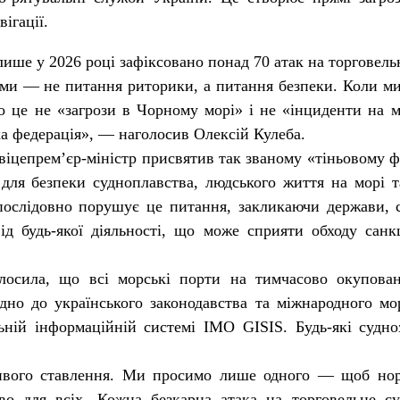
ігації.
лише у 2026 році зафіксовано понад 70 атак на торговельн
ами — не питання риторики, а питання безпеки. Коли ми
о це не «загрози в Чорному морі» і не «інциденти на
ька федерація», — наголосив Олексій Кулеба.
іцепрем’єр-міністр присвятив так званому «тіньовому фло
 для безпеки судноплавства, людського життя на морі та
ослідовно порушує це питання, закликаючи держави, су
ід будь-якої діяльності, що може сприяти обходу сан
лосила, що всі морські порти на тимчасово окупова
дно до українського законодавства та міжнародного м
ьній інформаційній системі IMO GISIS. Будь-які судн
ливого ставлення. Ми просимо лише одного — щоб нор
во для всіх. Кожна безкарна атака на торговельне с