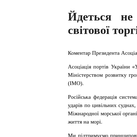
Йдеться не
світової тор
Коментар Президента Асоціа
Асоціація портів України «
Міністерством розвитку гром
(IMO).
Російська федерація систе
ударів по цивільних суднах,
Міжнародної морської органі
життя на морі.
Ми підтримуємо принципову