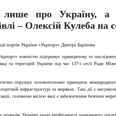
 лише про Україну, а 
гівлі – Олексій Кулеба на 
ції портів України «Укрпорт» Дмитра Барінова
Укрпорт» повністю підтримує принципову та послідовн
ад та територій України під час 137-ї сесії Ради Міжн
матично порушує основоположні принципи міжнародного
 портовій інфраструктурі та моряках. Такі дії є несумі
зації, головною місією якої є забезпечення безпеки море
 позицію України щодо необхідності подальшого посил