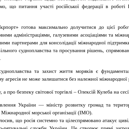
ємо, що питання участі російської федерації в робот
Укрпорт» готова максимально долучитися до цієї роб
овими адміністраціями, галузевими асоціаціями та міжна
ими партнерами для консолідації міжнародної підтримк
вільного судноплавства та просування рішень, спрямова
.
судноплавства та захист життя моряків є фундамента
му агресія не може залишатися без належної міжнародної 
 а про безпеку світової торгівлі – Олексій Кулеба на сес
новлення України — міністр розвитку громад та терито
 Міжнародної морської організації (IMO).
лосив, що росія системно та цілеспрямовано атакує цив
-рятувальні служби України. Це створює прямі загроз