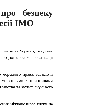
про безпеку
сесії ІМО
у позицію України, озвучену
ародної морської організації
 морського права, завдаючи
сними з цілями та принципами
плавства та захист людського
ення міжнародного тиску на