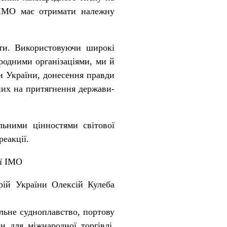
і IMO має отримати належну
оти. Використовуючи широкі
родними організаціями, ми й
и України, донесення правди
них на притягнення держави-
льними цінностями світової
реакції.
ії ІМО
рій України Олексій Кулеба
ільне судноплавство, портову
и для міжнародної торгівлі,