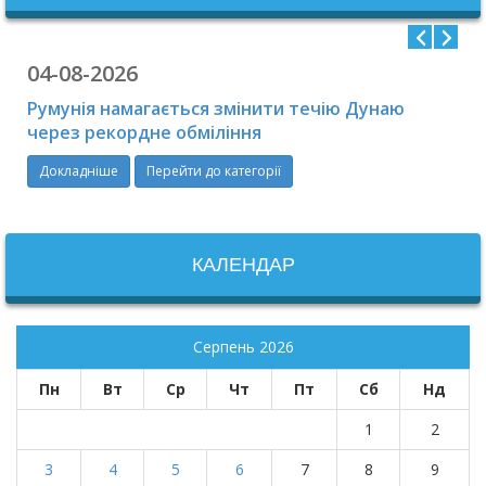
04-08-2026
Румунія намагається змінити течію Дунаю
через рекордне обміління
Докладніше
Перейти до категорії
КАЛЕНДАР
Серпень 2026
Пн
Вт
Ср
Чт
Пт
Сб
Нд
1
2
3
4
5
6
7
8
9