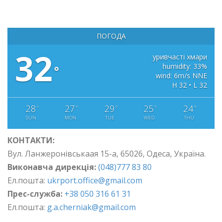
ПОГОДА
32
уривчасті хмари
humidity: 33%
°
wind: 6m/s NNE
H 32 • L 32
28
27
29
25
24
°
°
°
°
°
SUN
MON
TUE
WED
THU
КОНТАКТИ:
Вул. Ланжеронівськаая 15-а, 65026, Одеса, Україна.
Виконавча дирекція:
(048)777 83 80
Ел.пошта:
ukrport.office@gmail.com
Прес-служба:
+38 050 316 61 31
Ел.пошта:
g.a.cherniak@gmail.com