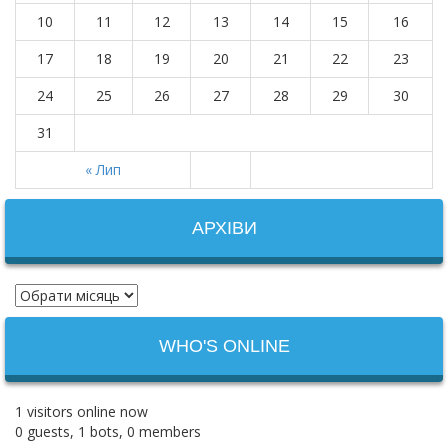
10
11
12
13
14
15
16
17
18
19
20
21
22
23
24
25
26
27
28
29
30
31
« Лип
АРХІВИ
WHO'S ONLINE
1 visitors online now
0 guests,
1 bots,
0 members