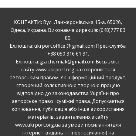
КОНТАКТИ: Вул. Ланжеронівська 15-а, 65026,
Одеса, Україна. Виконавча дирекція: (048)777 83
80.
Ел.пошта: ukrport.office @ gmail.com Прес-служба:
+38 050 316 61 31.
Ел.пошта: g.a.cherniak@gmail.com Весь зміст
сайту www.ukrport.org.ua охороняється
авторським правом, як інформаційний продукт,
створений колективною творчою працею
відповідно до законодавства України про
авторське право і суміжні права. Допускається
копiювання, публiкацiя або інше використання
матеріалів, завантажених з сайту
www.ukrport.org.ua за умови посилання (для
інтернет-видань – гіперпосилання) на