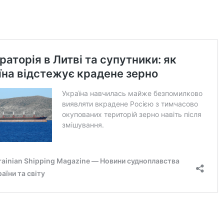
04-06-2026
В. СЛІВЧУКА
Привітання О.М. Баткіна
ерейти до категорії
Докладніше
Перейти до категорії