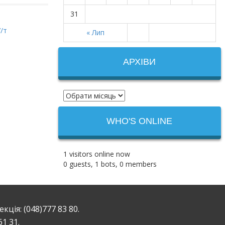
31
/т
« Лип
АРХІВИ
WHO'S ONLINE
1 visitors online now
0 guests,
1 bots,
0 members
ція: (048)777 83 80.
61 31.