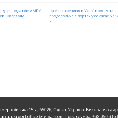
лрд грн податків: АМПУ
Ціни на пшеницю в Україні ростуть:
ки І кварталу
продовольча в портах уже сягає $227
»
еронівська 15-а, 65026, Одеса, Україна. Виконавча дирек
шта: ukrport.office @ gmail.com Прес-служба: +38 050 316 