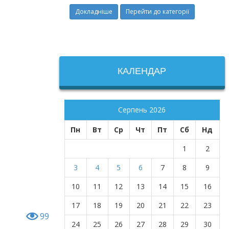
Докладніше
Перейти до категорії
КАЛЕНДАР
Серпень 2026
02-06-2026
01-06-202
Пн
Вт
Ср
Чт
Пт
Сб
Нд
Юрій Борисович КРУК
Привітання
Докладніше
1
2
Докладніше
Перейти до категорії
3
4
5
6
7
8
9
10
11
12
13
14
15
16
17
18
19
20
21
22
23
99
24
25
26
27
28
29
30