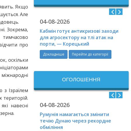
иявить. Якщо
шується. Але
04-08-2026
адовець.
ні. Зокрема,
Кабмін готує антикризові заходи
х тимчасово
для агросектору на тлі атак на
порти, — Корецький
відчити про
Докладніше
Перейти до категорії
ок, оскільки
іціаторами
і міжнародні
ОГОЛОШЕННЯ
 з Ізраїлем
х територій.
04-08-2026
які навесні
зерна.
Румунія намагається змінити
течію Дунаю через рекордне
обміління