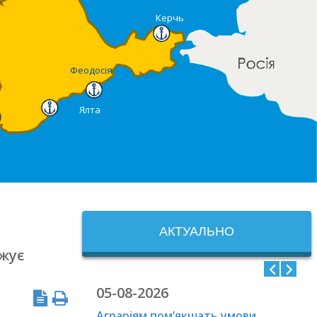
Керчь
Феодосія
Ялта
АКТУАЛЬНО
ежує
05-08-2026
Аграріям пом’якшать умови