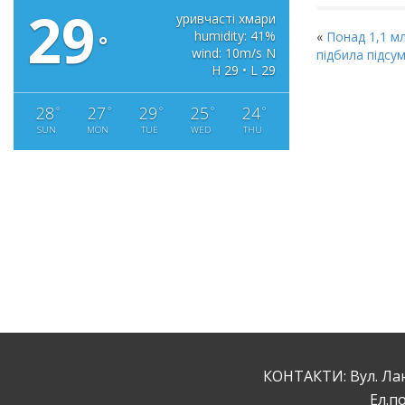
29
уривчасті хмари
humidity: 41%
«
Понад 1,1 м
°
wind: 10m/s N
підбила підсум
H 29 • L 29
28
27
29
25
24
°
°
°
°
°
SUN
MON
TUE
WED
THU
КОНТАКТИ: Вул. Ланж
Ел.по