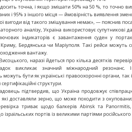
 досить точна, і якщо змішати 50% на 50 %, то точно в
аних і 95% з іншого місця — ймовірність виявлення змен
ої вигоди від такого змішування немає», — пояснив пос
аторного аналізу, Україна використовує супутникові да
лючових індикаторів є завантаження суден у порта
Криму, Бердянська чи Маріуполя. Такі рейси можуть с
оходження вантажу.
Висоцького, наразі йдеться про кілька десятків перевір
адок викликає значний міжнародний резонанс. Ін
ь можуть бути як українські правоохоронні органи, так 
 сертифікаційні структури.
адовець підтвердив, що Україна продовжує співпрацю
 які доставляли зерно, що може походити з окуповани
ревірка триває щодо балкерів Abinsk та Panormitis, 
о ізраїльських портів із великими партіями російського 