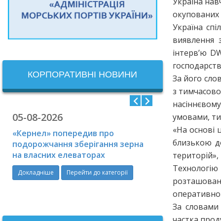
Україна нав
окупованих 
Україна спі
виявлення 
інтерв’ю DW
господарств
КОРПОРАТИВНІ НОВИНИ
За його сло
з тимчасово
насіннєвому
05-08-2026
04-08-2026
умовами, ти
«На основі 
«Кернел» попередив про
Росія атакува
близькою д
подорожчання зберігання зерна
інфраструкту
на власних елеваторах
цивільні судн
територій»,
Технологію
Докладніше
Перейти до категорії
Докладніше
П
розташована
Перейти до катего
оперативно п
За словами
частка прод