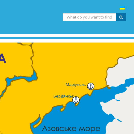
Маріуполь
Бердянськ