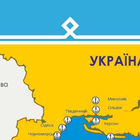
Миколаїв
Ольвія
Південний
Херсон
Одеса
Чорноморськ