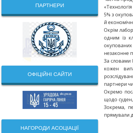
ПАРТНЕРИ
«Технологія
5% з окупов
й економічн
Окрім лабор
одним із к
окупованих 
незаконне п
За словами 
кожен вип
ОФІЦІЙНІ САЙТИ
розслідуван
партнери чи
Окремо пос
щодо суден,
Зокрема, пе
прямували д
НАГОРОДИ АСОЦІАЦІЇ