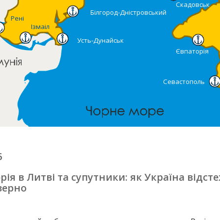
Скадовськ
Білгород-Дністровський
Рені
Ізмаіл
Усть-Дунайськ
Євпаторія
Севастополь
6
ія в Литві та супутники: як Україна відст
зерно