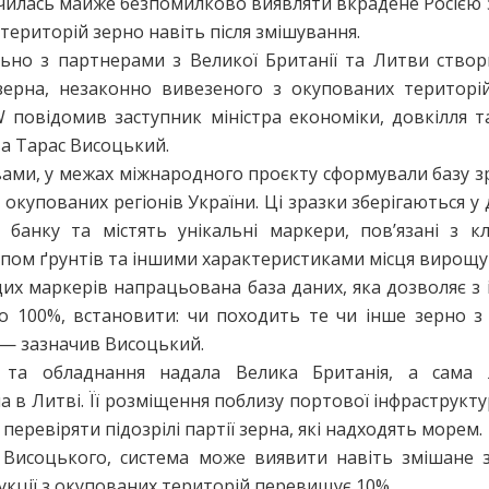
чилась майже безпомилково виявляти вкрадене Росією 
територій зерно навіть після змішування.
льно з партнерами з Великої Британії та Литви створ
зерна, незаконно вивезеного з окупованих територі
 повідомив заступник міністра економіки, довкілля т
а Тарас Висоцький.
вами, у межах міжнародного проєкту сформували базу з
 окупованих регіонів України. Ці зразки зберігаються 
 банку та містять унікальні маркери, пов’язані з к
03-08-2026
пом ґрунтів та іншими характеристиками місця вирощу
цих маркерів напрацьована база даних, яка дозволяє з 
ла транспортну
ПРМТУ та Адміністрація
о 100%, встановити: чи походить те чи інше зерно з
ру Одещини та
судноплавства домовилися
а
спростити оформлення
 — зазначив Висоцький.
документів для моряків
 та обладнання надала Велика Британія, а сама л
ерейти до категорії
 в Литві. Її розміщення поблизу портової інфраструкт
Докладніше
Перейти до категорії
рії
еревіряти підозрілі партії зерна, які надходять морем.
 Висоцького, система може виявити навіть змішане 
укції з окупованих територій перевищує 10%.