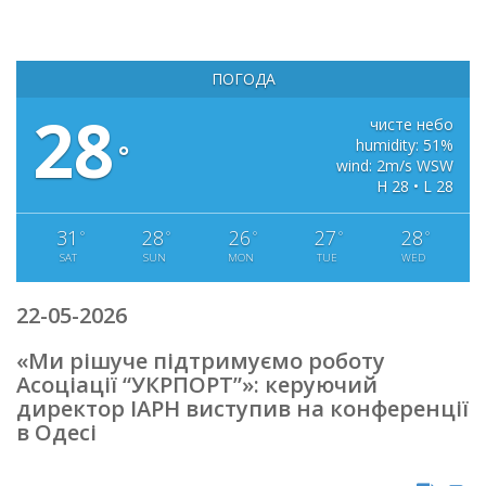
ПОГОДА
28
чисте небо
humidity: 51%
°
wind: 2m/s WSW
H 28 • L 28
31
28
26
27
28
°
°
°
°
°
SAT
SUN
MON
TUE
WED
22-05-2026
«Ми рішуче підтримуємо роботу
Асоціації “УКРПОРТ”»: керуючий
директор IAPH виступив на конференції
в Одесі