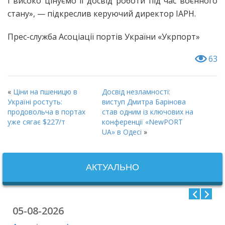
і високо цінуємо її досвід роботи під час воєнного
стану», — підкреслив керуючий директор IAPH.
Прес-служба Асоціації портів України «Укрпорт»
63
«
Ціни на пшеницю в
Досвід незламності:
Україні ростуть:
виступ Дмитра Барінова
продовольча в портах
став одним із ключових на
уже сягає $227/т
конференції «NewPORT
UA» в Одесі
»
АКТУАЛЬНО
05-08-2026