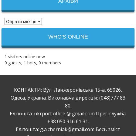
АРХІВИ
WHO'S ONLINE
1 visitors online now
0 guests,
1 bots,
0 members
КОНТАКТИ: Вул. Ланжеронівська 15-а, 65026,
Одеса, Україна. Виконавча дирекція: (048)777 83
80.
Ел.пошта: ukrport.office @ gmail.com Прес-служба:
+38 050 316 61 31.
Ел.пошта: g.a.cherniak@gmail.com Весь зміст