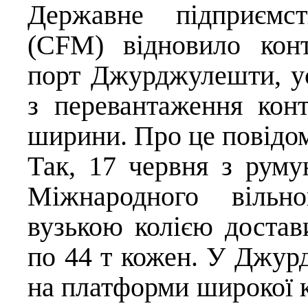
Державне підприємс
(CFM) відновило конт
порт Джурджулешти, у
з перевантаження конт
ширини. Про це повідо
Так, 17 червня з руму
Міжнародного вільн
вузькою колією достав
по 44 т кожен. У Джур
на платформи широкої к