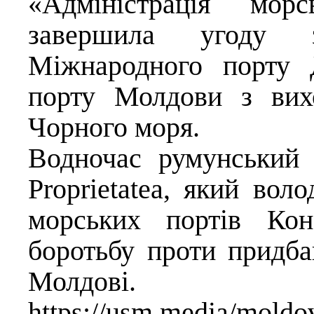
«Адміністрація мор
завершила угоду 
Міжнародного порту
порту Молдови з вих
Чорного моря.
Водночас румунський 
Proprietatea, який вол
морських портів Кон
боротьбу проти придб
Молдові.
https://usm.media/moldov