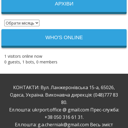
АРХІВИ
WHO'S ONLINE
1 visitors online now
0 guests,
1 bots,
0 members
КОНТАКТИ: Вул. Ланжеронівська 15-а, 65026,
Одеса, Україна. Виконавча дирекція: (048)777 83
80.
Ел.пошта: ukrport.office @ gmail.com Прес-служба:
+38 050 316 61 31.
Ел.пошта: g.a.cherniak@gmail.com Весь зміст