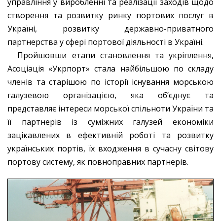
управління у виробленні та реалізації заходів щодо
створення та розвитку ринку портових послуг в
Україні, розвитку державно-приватного
партнерства у сфері портової діяльності в Україні.
Пройшовши етапи становлення та укріплення,
Асоціація «Укрпорт» стала найбільшою по складу
членів та старішою по історії існування морською
галузевою організацією, яка об’єднує та
представляє інтереси морської спільноти України та
її партнерів із суміжних галузей економіки
зацікавлених в ефективній роботі та розвитку
українських портів, їх входження в сучасну світову
портову систему, як повноправних партнерів.