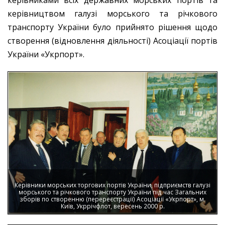
керівниками всіх державних морських портів та
керівництвом галузі морського та річкового
транспорту України було прийнято рішення щодо
створення (відновлення діяльності) Асоціації портів
України «Укрпорт».
Керівники морських торгових портів України, підприємств галузі
морського та річкового транспорту України під час Загальних
зборів по створенню (перереєстрації) Асоціації «Укрпорт», м.
Київ, Укррічфлот, вересень 2000 р.