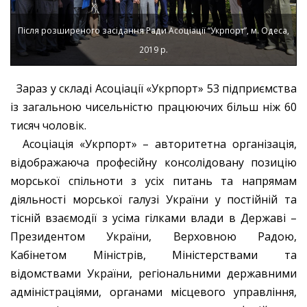
Після розширеного засідання Ради Асоціації “Укрпорт”, м. Одеса,
2019 р.
Зараз у складі Асоціації «Укрпорт» 53 підприємства
із загальною чисельністю працюючих більш ніж 60
тисяч чоловік.
Асоціація «Укрпорт» – авторитетна організація,
відображаюча професійну консолідовану позицію
морської спільноти з усіх питань та напрямам
діяльності морської галузі України у постійній та
тісній взаємодії з усіма гілками влади в Державі –
Президентом України, Верховною Радою,
Кабінетом Міністрів, Міністерствами та
відомствами України, регіональними державними
адміністраціями, органами місцевого управління,