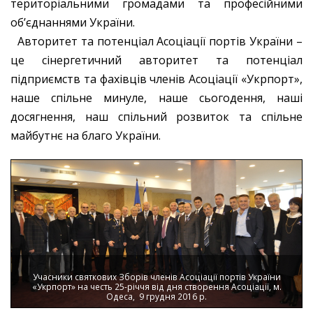
територіальними громадами та професійними
об’єднаннями України.
Авторитет та потенціал Асоціації портів України –
це сінергетичний авторитет та потенціал
підприємств та фахівців членів Асоціації «Укрпорт»,
наше спільне минуле, наше сьогодення, наші
досягнення, наш спільний розвиток та спільне
майбутнє на благо України.
Учасники святкових Зборів членів Асоціації портів України
«Укрпорт» на честь 25-річчя від дня створення Асоціації, м.
Одеса, 9 грудня 2016 р.