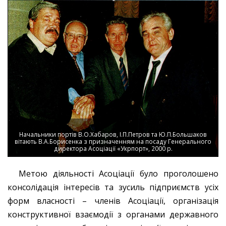
Начальники портів В.О.Хабаров, І.П.Петров та Ю.П.Большаков
вітають В.А.Борисенка з призначенням на посаду Генерального
директора Асоціації «Укрпорт», 2000 р.
Метою діяльності Асоціації було проголошено
консолідація інтересів та зусиль підприємств усіх
форм власності – членів Асоціації, організація
конструктивної взаємодії з органами державного