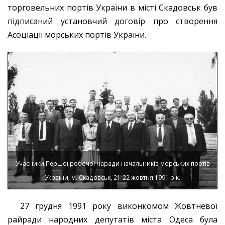
торговельних портів України в місті Скадовськ був
підписаний установчий договір про створення
Асоціації морських портів України.
Учасники Першої робочої наради начальників морських портів
України, м. Скадовськ, 21-22 жовтня 1991 рік.
27 грудня 1991 року виконкомом Жовтневої
райради народних депутатів міста Одеса була