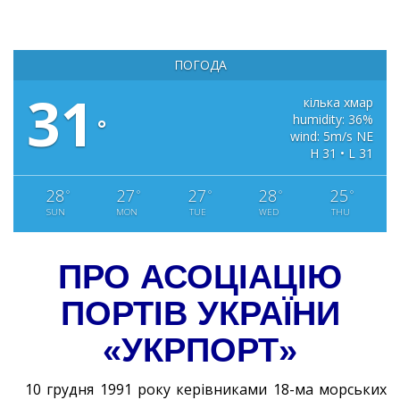
ПОГОДА
31
кілька хмар
humidity: 36%
°
wind: 5m/s NE
H 31 • L 31
28
27
27
28
25
°
°
°
°
°
SUN
MON
TUE
WED
THU
ПРО АСОЦІАЦІЮ
ПОРТІВ УКРАЇНИ
«УКРПОРТ»
10 грудня 1991 року керівниками 18-ма морських