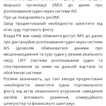
морської організації (IMO) до даних про
розпізнавання суден через системи AIS.
Про це повідомляють росЗМІ.
Захід продиктований необхідністю захистити від
атак суду торгового флоту
Влада РФ має намір обмежити доступ IMO до даних
про дистанційне розпізнавання суден через системи
AIS (дозволяє обмінюватися даними про
місцезнаходження та курс суден у режимі реального
часу), LRIT (система розпізнавання суден та
спостереження за ними на дальній відстані) та
обов’язкові системи.
Росіяни зазначають, що такі заходи продиктовані
«необхідністю захистити судна торговельного
флоту від актів незаконного втручання: наведення
засобів вогневого ураження, комерційного
шпигунства та фінансового шантажу».