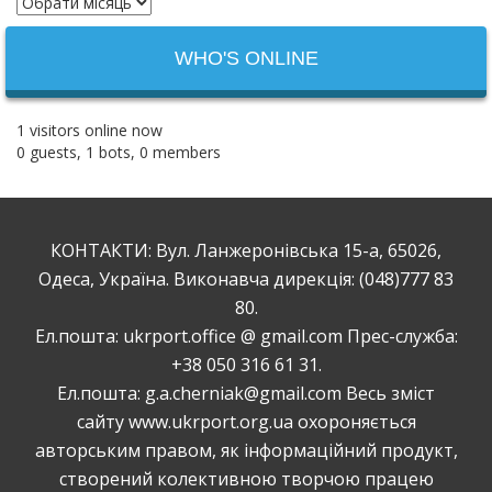
WHO'S ONLINE
1 visitors online now
0 guests,
1 bots,
0 members
КОНТАКТИ: Вул. Ланжеронівська 15-а, 65026,
Одеса, Україна. Виконавча дирекція: (048)777 83
80.
Ел.пошта: ukrport.office @ gmail.com Прес-служба:
+38 050 316 61 31.
Ел.пошта: g.a.cherniak@gmail.com Весь зміст
сайту www.ukrport.org.ua охороняється
авторським правом, як інформаційний продукт,
створений колективною творчою працею