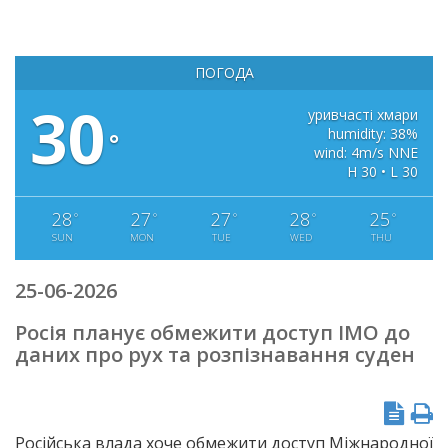
ПОГОДА
30
уривчасті хмари
humidity: 38%
°
wind: 4m/s NNE
H 30 • L 30
28
27
27
28
25
°
°
°
°
°
SUN
MON
TUE
WED
THU
25-06-2026
Росія планує обмежити доступ IMO до
даних про рух та розпізнавання суден
Російська влада хоче обмежити доступ Міжнародної