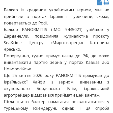
Балкер із краденим українським зерном, яке не
прийняли в портах Ізраїля і Туреччини, схоже,
повертається до Росії.
Балкер PANORMITIS (IMO: 9445021) увійшов у
Дарданелли, повідомила журналістка проєкту
SeaKrime Центру «Миротворець» Катерина
Яресько.
Попередньо, судно прямує назад до РФ, де може
вивантажити партію зерна у портах Кавказ або
Новоросійськ.
Ще 25 квітня 2026 року PANORMITIS прямував до
ізраїльської Хайфи із зерном, вивезеним з
окупованого Бердянська. Втім, ізраїльський
агротрейдер відмовився приймати цей вантаж.
Після цього балкер намагався розвантажитися у
турецькому Іскендеруні, однак і ця спроба