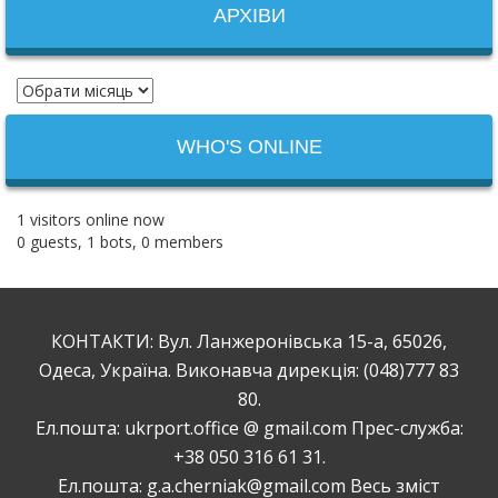
АРХІВИ
WHO'S ONLINE
1 visitors online now
0 guests,
1 bots,
0 members
КОНТАКТИ: Вул. Ланжеронівська 15-а, 65026,
Одеса, Україна. Виконавча дирекція: (048)777 83
80.
Ел.пошта: ukrport.office @ gmail.com Прес-служба:
+38 050 316 61 31.
Ел.пошта: g.a.cherniak@gmail.com Весь зміст