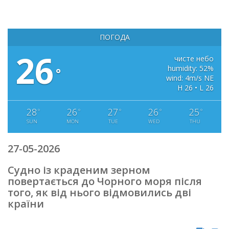
ПОГОДА
26
чисте небо
humidity: 52%
°
wind: 4m/s NE
H 26 • L 26
28
26
27
26
25
°
°
°
°
°
SUN
MON
TUE
WED
THU
27-05-2026
Судно із краденим зерном
повертається до Чорного моря після
того, як від нього відмовились дві
країни