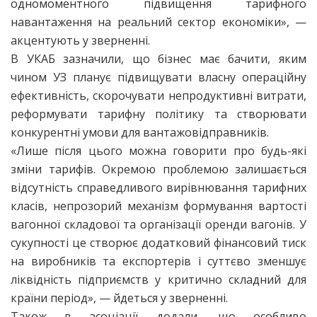
одномоментного підвищення тарифного
навантаження на реальний сектор економіки», —
акцентують у зверненні.
В УКАБ зазначили, що бізнес має бачити, яким
чином УЗ планує підвищувати власну операційну
ефективність, скорочувати непродуктивні витрати,
реформувати тарифну політику та створювати
конкурентні умови для вантажовідправників.
«Лише після цього можна говорити про будь-які
зміни тарифів. Окремою проблемою залишається
відсутність справедливого вирівнювання тарифних
класів, непрозорий механізм формування вартості
вагонної складової та організації оренди вагонів. У
сукупності це створює додатковий фінансовий тиск
на виробників та експортерів і суттєво зменшує
ліквідність підприємств у критично складний для
країни період», — йдеться у зверненні.
Також в асоціації додали, що особливо