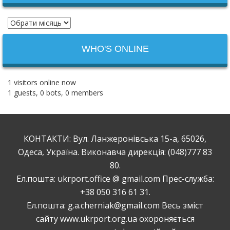
WHO'S ONLINE
1 visitors online now
1 guests,
0 bots,
0 members
КОНТАКТИ: Вул. Ланжеронівська 15-а, 65026,
Одеса, Україна. Виконавча дирекція: (048)777 83
80.
Ел.пошта: ukrport.office @ gmail.com Прес-служба:
+38 050 316 61 31.
Ел.пошта: g.a.cherniak@gmail.com Весь зміст
сайту www.ukrport.org.ua охороняється