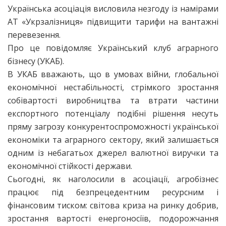
Українська асоціація висловила незгоду із намірами
АТ «Укрзалізниця» підвищити тарифи на вантажні
перевезення.
Про це повідомляє Український клуб аграрного
бізнесу (УКАБ).
В УКАБ вважають, що в умовах війни, глобальної
економічної нестабільності, стрімкого зростання
собівартості виробництва та втрати частини
експортного потенціалу подібні рішення несуть
пряму загрозу конкурентоспроможності української
економіки та аграрного сектору, який залишається
одним із небагатьох джерел валютної виручки та
економічної стійкості держави.
Сьогодні, як наголосили в асоціації, агробізнес
працює під безпрецедентним ресурсним і
фінансовим тиском: світова криза на ринку добрив,
зростання вартості енергоносіїв, подорожчання