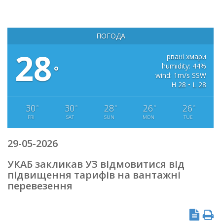
ПОГОДА
28
рвані хмари
humidity: 44%
°
wind: 1m/s SSW
H 28 • L 28
30
30
28
26
26
°
°
°
°
°
FRI
SAT
SUN
MON
TUE
29-05-2026
УКАБ закликав УЗ відмовитися від
підвищення тарифів на вантажні
перевезення