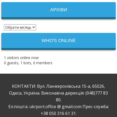
АРХІВИ
WHO'S ONLINE
1 visitors online now
0 guests,
1 bots,
0 members
КОНТАКТИ: Вул. Ланжеронівська 15-а, 65026,
Одеса, Україна. Виконавча дирекція: (048)777 83
80.
Ел.пошта: ukrport.office @ gmail.com Прес-служба:
+38 050 316 61 31.