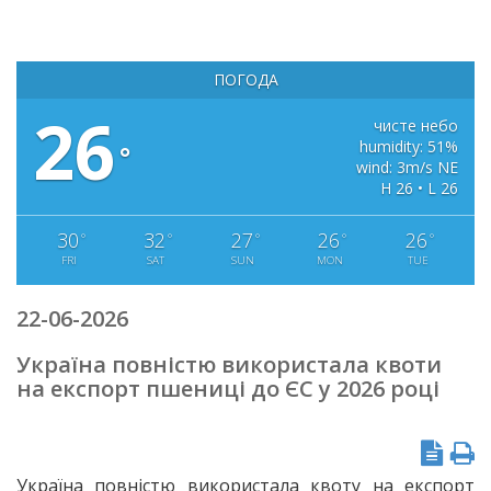
ПОГОДА
26
чисте небо
humidity: 51%
°
wind: 3m/s NE
H 26 • L 26
30
32
27
26
26
°
°
°
°
°
FRI
SAT
SUN
MON
TUE
22-06-2026
Україна повністю використала квоти
на експорт пшениці до ЄС у 2026 році
Україна повністю використала квоту на експорт