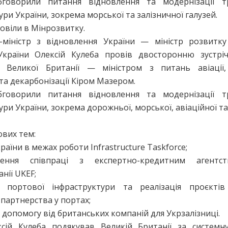
говорили питання відновлення та модернізації тр
ури України, зокрема морської та залізничної галузей.
овіли в Мінрозвитку.
р-міністр з відновлення України — міністр розвитк
України Олексій Кулеба провів двосторонню зустрі
 Великої Британії — міністром з питань авіації,
та декарбонізації Кіром Мазером.
говорили питання відновлення та модернізації тр
ури України, зокрема дорожньої, морської, авіаційної та
03-08-2026
вих тем:
ла транспортну
ПРМТУ та Адміністрація
раїни в межах роботи Infrastructure Taskforce;
ру Одещини та
судноплавства домовилися
а
спростити оформлення
ення співпраці з експертно-кредитним агентс
документів для моряків
нії UKEF;
ерейти до категорії
 портової інфраструктури та реалізація проєктів
Докладніше
Перейти до категорії
рії
партнерства у портах;
а допомогу від британських компаній для Укрзалізниці.
сій Кулеба подякував Великій Британії за системн