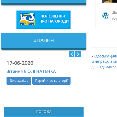
ВІТАННЯ
«
Одеська філ
співпрацю з 
17-06-2026
06-06-2026
для підтримки
Вітання Є.О. ІГНАТЕНКА
Привітання Ю.
Докладніше
Перейти до категорії
Докладніше
П
ПОГОДА