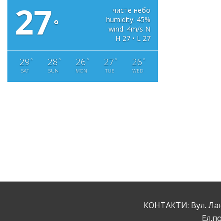
27
чисте небо
humidity: 45%
°
wind: 4m/s N
H 27 • L 27
29
28
26
27
26
°
°
°
°
°
SAT
SUN
MON
TUE
WED
КОНТАКТИ: Вул. Ланж
Ел.по