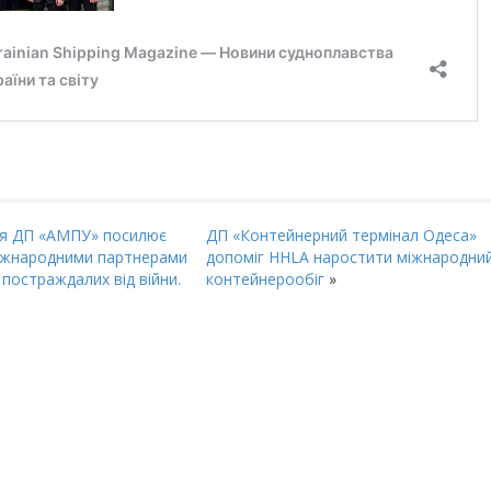
ія ДП «АМПУ» посилює
ДП «Контейнерний термінал Одеса»
міжнародними партнерами
допоміг HHLA наростити міжнародни
04-06-2026
 постраждалих від війни.
контейнерообіг
»
В. СЛІВЧУКА
Привітання О.М. Баткіна
ерейти до категорії
Докладніше
Перейти до категорії