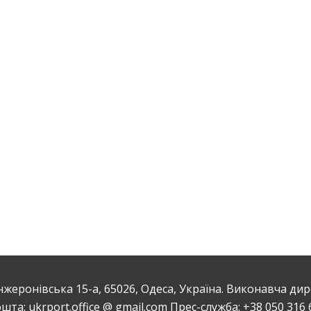
еронівська 15-а, 65026, Одеса, Україна. Виконавча дирек
шта: ukrport.office @ gmail.com Прес-служба: +38 050 316 