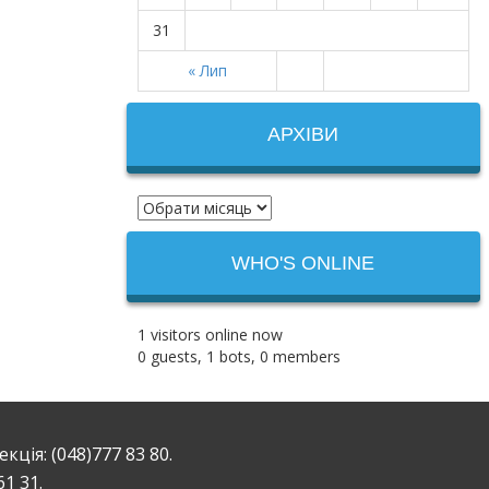
31
« Лип
АРХІВИ
WHO'S ONLINE
1 visitors online now
0 guests,
1 bots,
0 members
ція: (048)777 83 80.
61 31.