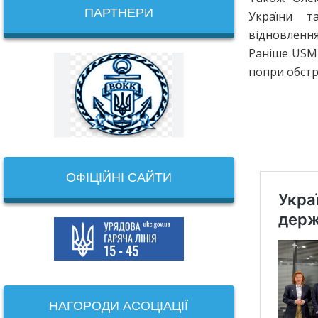
ПАРТНЕРИ
України т
відновлення
Раніше USM 
попри обстр
ОФІЦІЙНІ САЙТИ
НАГОРОДИ АСОЦІАЦІЇ