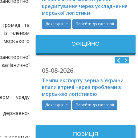
анспортної
кредитування через ускладнення
морської логістики
Докладніше
Перейти до категорії
у громад та
ч із членом
 морського
ОФIЦIЙНО
анспортної
 залізничної
05-08-2026
30-07-2026
29-07-202
Темпи експорту зерна з України
Більшість ударів РФ по портовій
Екоінспекці
впали втричі через проблеми з
інфраструктурі Одеси у червні-
акваторії п
морською логістикою
липні завдали «Бандеролями»
Одесі
твом уряду
Докладніше
Перейти до категорії
Докладніше
Перейти до категорії
Докладніше
 державно-
ПОЗИЦІЯ
у підтримку