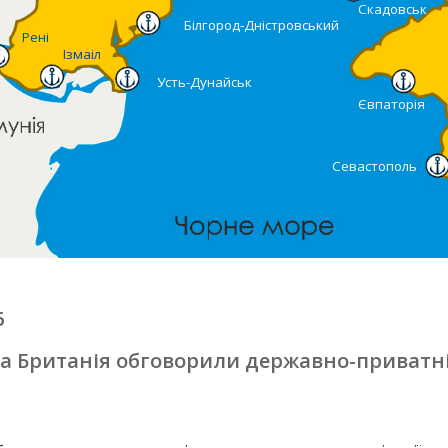
Скадовськ
Білгород-Дністровський
Рені
Ізмаіл
Усть-Дунайськ
Євпаторія
Севастополь
6
та Британія обговорили державно-приватн