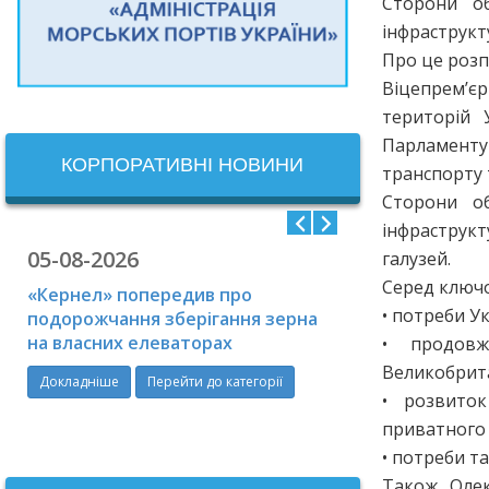
Сторони об
інфраструкт
Про це розп
Віцепрем’є
територій 
Парламенту
КОРПОРАТИВНІ НОВИНИ
транспорту 
Сторони об
інфраструкт
05-08-2026
04-08-2026
галузей.
Серед ключо
«Кернел» попередив про
Росія атакува
• потреби Ук
подорожчання зберігання зерна
інфраструкту
на власних елеваторах
цивільні судн
• продовж
Великобрита
Докладніше
Перейти до категорії
Докладніше
П
• розвиток
Перейти до катего
приватного 
• потреби т
Також Олек