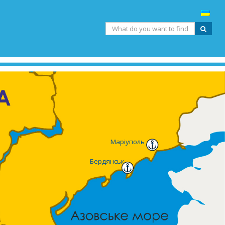
Маріуполь
Бердянськ