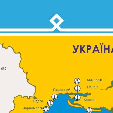
Миколаїв
Ольвія
Південний
Херсон
Одеса
Чорноморськ