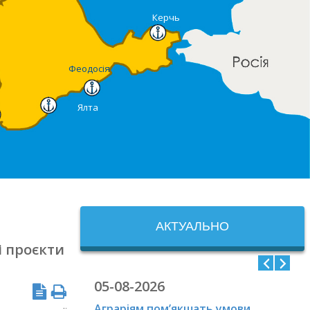
Керчь
Феодосія
Ялта
АКТУАЛЬНО
і проєкти
05-08-2026
Аграріям пом’якшать умови