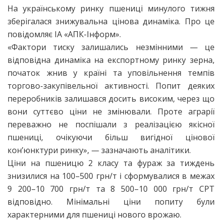
На українському ринку пшениці минулого тижня
зберігалася знижувальна цінова динаміка. Про це
повідомляє ІА «АПК-Інформ».
«Фактори тиску залишались незмінними — це
відповідна динаміка на експортному ринку зерна,
початок жнив у країні та уповільнення темпів
торгово-закупівельної активності. Попит деяких
переробників залишався досить високим, через що
вони суттєво ціни не змінювали. Проте аграрії
переважно не поспішали з реалізацією якісної
пшениці, очікуючи більш вигідної цінової
кон’юнктури ринку», — зазначають аналітики.
Ціни на пшеницю 2 класу та фураж за тиждень
знизилися на 100–500 грн/т і сформувалися в межах
9 200–10 700 грн/т та 8 500–10 000 грн/т CPT
відповідно. Мінімальні ціни попиту були
характерними для пшениці нового врожаю.