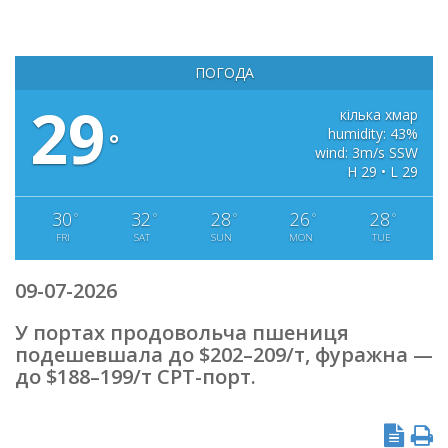
ПОГОДА
29
кілька хмар
humidity: 43%
°
wind: 3m/s SSW
H 29 • L 29
30
32
28
26
28
°
°
°
°
°
FRI
SAT
SUN
MON
TUE
09-07-2026
У портах продовольча пшениця
подешевшала до $202–209/т, фуражна —
до $188–199/т CPT-порт.