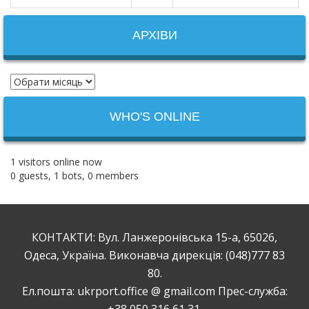
АРХІВИ
WHO'S ONLINE
1 visitors online now
0 guests,
1 bots,
0 members
КОНТАКТИ: Вул. Ланжеронівська 15-а, 65026,
Одеса, Україна. Виконавча дирекція: (048)777 83
80.
Ел.пошта: ukrport.office @ gmail.com Прес-служба:
+38 050 316 61 31.