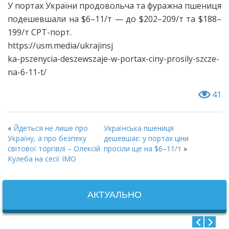
У портах України продовольча та фуражна пшениця
подешевшали на $6–11/т — до $202–209/т та $188–
199/т CPT-порт.
https://usm.media/ukrajinsj
ka-pszenycia-deszewszaje-w-portax-ciny-prosily-szcze-
na-6-11-t/
41
«
Йдеться не лише про
Українська пшениця
Україну, а про безпеку
дешевшає: у портах ціни
світової торгівлі – Олексій
просіли ще на $6–11/т
»
Кулеба на сесії ІМО
АКТУАЛЬНО