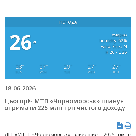
ПОГОДА
26
хмарно
humidity: 62%
°
wind: 9m/s N
H 26 • L 26
28
27
29
27
25
°
°
°
°
°
SUN
MON
TUE
WED
THU
18-06-2026
Цьогоріч МТП «Чорноморськ» планує
отримати 225 млн грн чистого доходу
ДП «МТП «Чорноморськ» завершило 2025 рік із