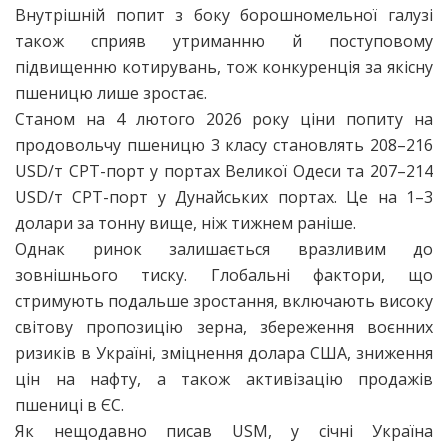
Внутрішній попит з боку борошномельної галузі
також сприяв утриманню й поступовому
підвищенню котирувань, тож конкуренція за якісну
пшеницю лише зростає.
Станом на 4 лютого 2026 року ціни попиту на
продовольчу пшеницю 3 класу становлять 208–216
USD/т CPT-порт у портах Великої Одеси та 207–214
USD/т CPT-порт у Дунайських портах. Це на 1–3
долари за тонну вище, ніж тижнем раніше.
Однак ринок залишається вразливим до
зовнішнього тиску. Глобальні фактори, що
стримують подальше зростання, включають високу
світову пропозицію зерна, збереження воєнних
ризиків в Україні, зміцнення долара США, зниження
цін на нафту, а також активізацію продажів
пшениці в ЄС.
Як нещодавно писав USM, у січні Україна