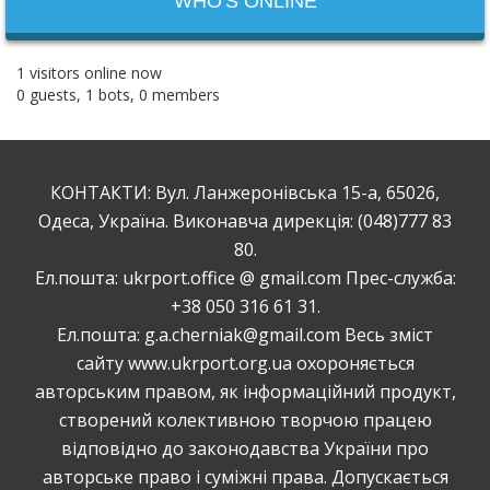
WHO'S ONLINE
1 visitors online now
0 guests,
1 bots,
0 members
КОНТАКТИ: Вул. Ланжеронівська 15-а, 65026,
Одеса, Україна. Виконавча дирекція: (048)777 83
80.
Ел.пошта: ukrport.office @ gmail.com Прес-служба:
+38 050 316 61 31.
Ел.пошта: g.a.cherniak@gmail.com Весь зміст
сайту www.ukrport.org.ua охороняється
авторським правом, як інформаційний продукт,
створений колективною творчою працею
відповідно до законодавства України про
авторське право і суміжні права. Допускається