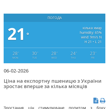
ПОГОДА
21
кілька хмар
humidity: 65%
°
wind: 9m/s N
H 21 • L 21
28
30
28
24
23
°
°
°
°
°
MON
TUE
WED
THU
FRI
06-02-2026
Ціна на експортну пшеницю з України
зростає вперше за кілька місяців
Зростання цін стимулюване попитом з боку