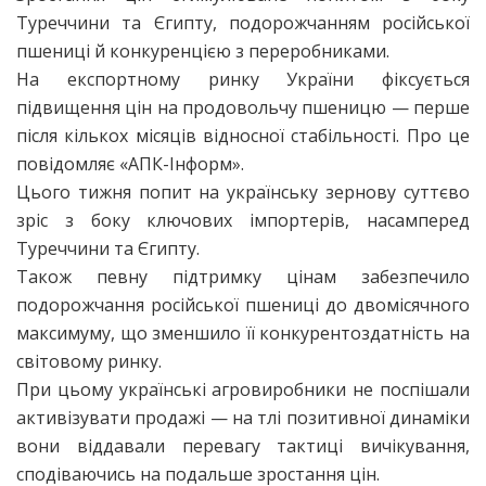
Туреччини та Єгипту, подорожчанням російської
пшениці й конкуренцією з переробниками.
На експортному ринку України фіксується
підвищення цін на продовольчу пшеницю — перше
після кількох місяців відносної стабільності. Про це
повідомляє «АПК-Інформ».
Цього тижня попит на українську зернову суттєво
зріс з боку ключових імпортерів, насамперед
Туреччини та Єгипту.
Також певну підтримку цінам забезпечило
подорожчання російської пшениці до двомісячного
максимуму, що зменшило її конкурентоздатність на
світовому ринку.
При цьому українські агровиробники не поспішали
активізувати продажі — на тлі позитивної динаміки
вони віддавали перевагу тактиці вичікування,
сподіваючись на подальше зростання цін.