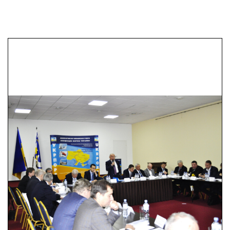
ДП «Морський
торговельний порт
«Південний»»
ТОВ «Чорноморський
рибний порт»
ТОВ «Річковий порт
«Орлівка»»
ПрАТ «Українське
Дунайське
пароплавство»
ДП «Класифікаційне
товариство «Регістр