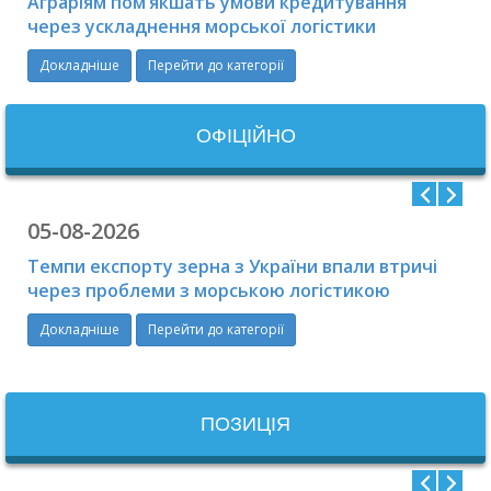
Аграріям пом’якшать умови кредитування
профілактики хвороб
через ускладнення морської логістики
МОЗ України»
Докладніше
Перейти до категорії
ООГО «Південно-
українська екологічна
ОФIЦIЙНО
спілка»
ТОВ «Юридична фірма
05-08-2026
«АНК»
Темпи експорту зерна з України впали втричі
через проблеми з морською логістикою
ГО «Українська
Докладніше
Перейти до категорії
профспілка працівників
річкового транспорту»
ПОЗИЦІЯ
ПП «Видавництво
«Порти України»