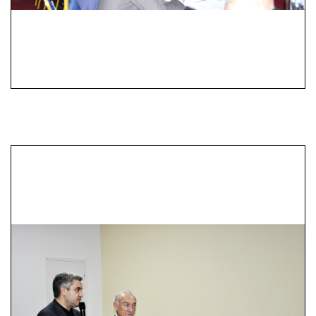
судноплавства України»
ДУ «Держгідрографія»
Державне підприємство
водних шляхів
«Укрводшлях»
Казенне підприємство
«Морська пошуково-
рятувальна служба»
ТОВ «Прайм Груп
Холдинг»