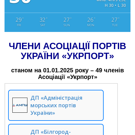
H 30 • L 30
29
32
27
26
27
°
°
°
°
°
FRI
SAT
SUN
MON
TUE
ЧЛЕНИ АСОЦІАЦІЇ ПОРТІВ
УКРАЇНИ «УКРПОРТ»
станом на 01.01.2025 року – 49 членів
Асоціації «Укрпорт»
ДП «Адміністрація
морських портів
України»
ДП «Білгород-