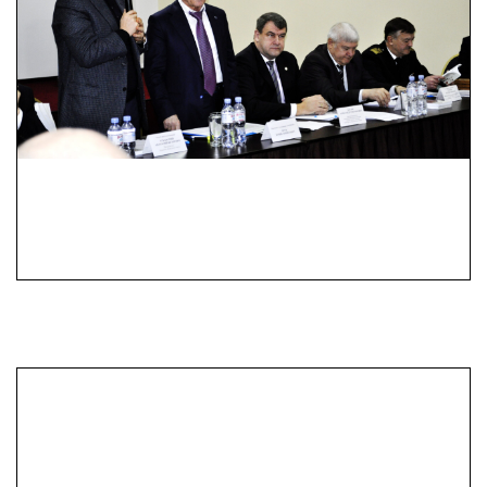
Компанія «Дніпро Карго
Лімітед»
ТОВ «Новотех-
Термінал»
ТОВ «Транс-Сервіс»
• ТОВ «Стивідорна
компанія «Акорд»
ТОВ «Українська
національна стивідорна
компанія»