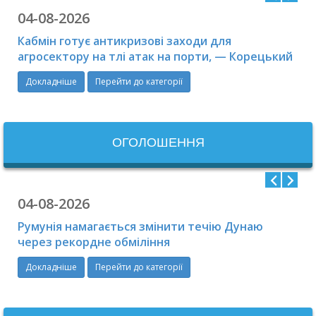
04-08-2026
Гідрометеорологічний
Кабмін готує антикризові заходи для
центр Чорного та
агросектору на тлі атак на порти, — Корецький
Азовського морів
Докладніше
Перейти до категорії
Державної служби
України з надзвичайних
ситуацій
ОГОЛОШЕННЯ
04-08-2026
Румунія намагається змінити течію Дунаю
через рекордне обміління
Докладніше
Перейти до категорії