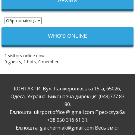
АРХІВИ
WHO'S ONLINE
1 visitors online now
0 guests,
1 bots,
0 members
КОНТАКТИ: Вул. Ланжеронівська 15-а, 65026,
Одеса, Україна. Виконавча дирекція: (048)777 83
80.
Ел.пошта: ukrport.office @ gmail.com Прес-служба:
+38 050 316 61 31.
Ел.пошта: g.a.cherniak@gmail.com Весь зміст