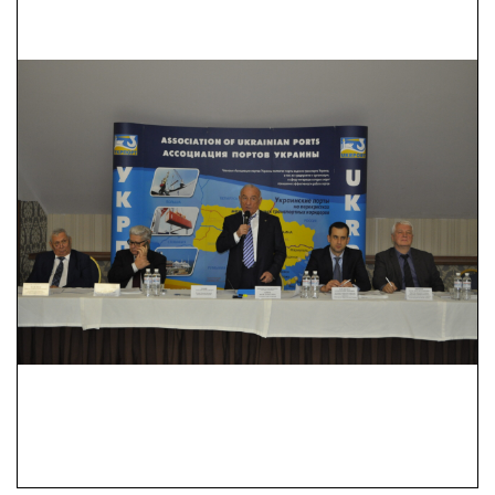
морський торговельний
порт»
ДП «Морський
торговельний порт
«Усть-Дунайськ»
ДП «Херсонський
морський торговельний
порт»
ДП «Морський
торговельний порт
«Чорноморськ»»