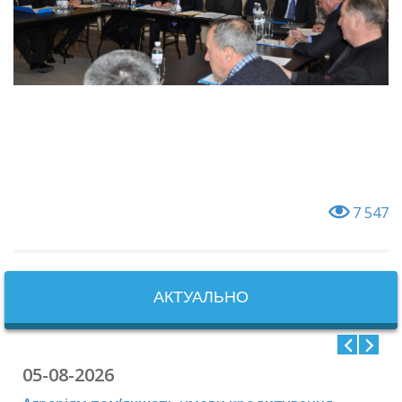
ТОВ «Форкс»
ТОВ «Спецшина
Україна»
ТОВ «Завод
7 547
Кранкомплект»
Відокремлений
підрозділ санітарної
АКТУАЛЬНО
охорони територій та на
видах транспорту ДУ
«Одеський обласний
05-08-2026
центр контролю та