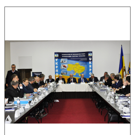
ПрАТ «ПЛАСКЕ»
Інститут ринку та
економіко-екологічних
досліджень
Національної Академії
Наук України
Одеський
Національний
Морський університет
Національний
університет «Одеська
морська академія»