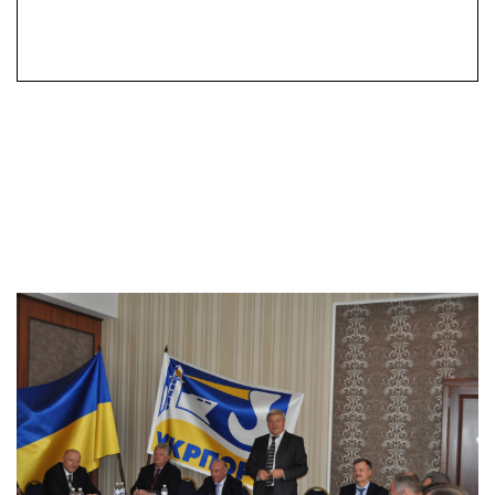
ДУ «Науковий
гідрофізичний центр
Національної Академії
Наук України»
ТОВ «Експертно-
технічний центр
«Діалаб»
ПрАТ «Южмормонтаж»
ТОВ «Технофорс»