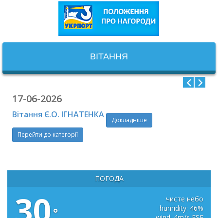
ВІТАННЯ
17-06-2026
Вітання Є.О. ІГНАТЕНКА
Докладніше
Перейти до категорії
ПОГОДА
30
чисте небо
humidity: 46%
°
wind: 4m/s ESE