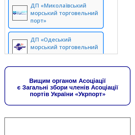
ДП «Миколаївський
морський торговельний
порт»
ДП «Одеський
морський торговельний
порт»
ДП «Стивідорна
Вищим органом Асоціації
компанія «Ольвія»
є Загальні збори членів Асоціації
портів України «Укрпорт»
ДП «Ренійський
морський торговельний
порт»
ДП «Скадовський