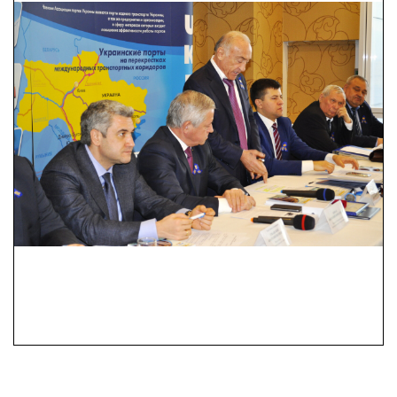
ТОВ «Поромний
комплекс «Орлівка»
•
ТОВ «Транс-Сервіс-
КТТ»
ТОВ «Євротермінал»
ПрАТ
«Іллічівськзовніштранс»
ТОВ «Пі енд Оу
Мерітайм Юкрейн»